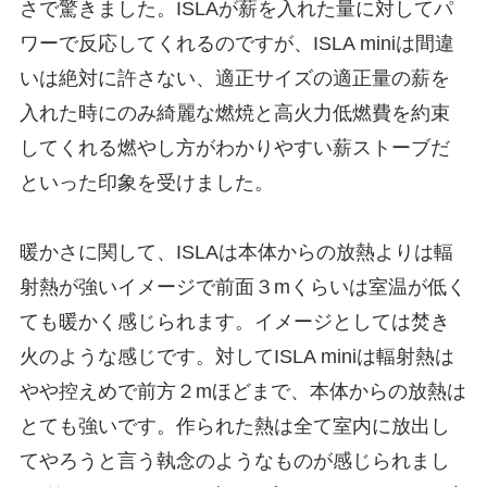
さで驚きました。ISLAが薪を入れた量に対してパ
ワーで反応してくれるのですが、ISLA miniは間違
いは絶対に許さない、適正サイズの適正量の薪を
入れた時にのみ綺麗な燃焼と高火力低燃費を約束
してくれる燃やし方がわかりやすい薪ストーブだ
といった印象を受けました。
暖かさに関して、ISLAは本体からの放熱よりは輻
射熱が強いイメージで前面３mくらいは室温が低く
ても暖かく感じられます。イメージとしては焚き
火のような感じです。対してISLA miniは輻射熱は
やや控えめで前方２mほどまで、本体からの放熱は
とても強いです。作られた熱は全て室内に放出し
てやろうと言う執念のようなものが感じられまし