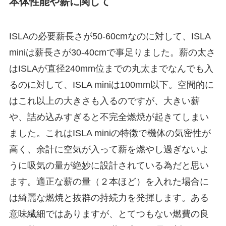
本体性能や薪に関して
ISLAの必要薪長さが50-60cmなのに対して、ISLA
miniは薪長さが30-40cmで事足りました。薪の太さ
はISLAが直径240mm位までの丸太までなんでも入
るのに対して、ISLA miniは100mm以下。空間的に
はこれ以上の大きさも入るのですが、大きい薪
や、詰め込みすぎると不完全燃焼が起きてしまい
ました。これはISLA miniの特徴で機体の気密性が
高く、余計に空気が入って薪を燃やし過ぎないよ
うに吸気の量が絶妙に設計されている為だと思い
ます。適正な薪の量（２本ほど）を入れた場合に
は綺麗な燃焼と抜群の持続力を発揮します。ある
意味繊細ではありますが、とてつもない燃費の良