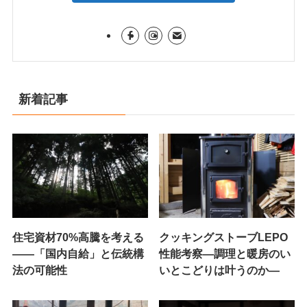
新着記事
住宅資材70%高騰を考える
クッキングストーブLEPO
——「国内自給」と伝統構
性能考察―調理と暖房のい
法の可能性
いとこどりは叶うのか―