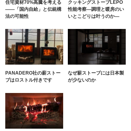
住宅資材70%高騰を考える
クッキングストーブLEPO
——「国内自給」と伝統構
性能考察―調理と暖房のい
法の可能性
いとこどりは叶うのか―
PANADERO社の薪ストー
なぜ薪ストーブには日本製
ブはロストル付きです
が少ないのか