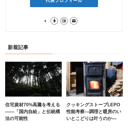
代表プロフィール
新着記事
住宅資材70%高騰を考える
クッキングストーブLEPO
——「国内自給」と伝統構
性能考察―調理と暖房のい
法の可能性
いとこどりは叶うのか―