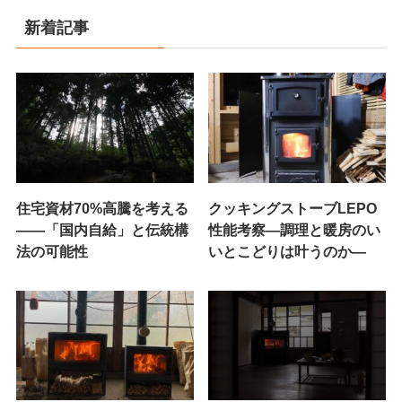
新着記事
住宅資材70%高騰を考える
クッキングストーブLEPO
——「国内自給」と伝統構
性能考察―調理と暖房のい
法の可能性
いとこどりは叶うのか―