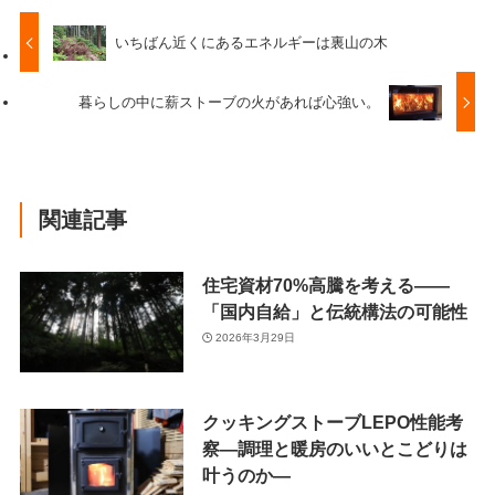
いちばん近くにあるエネルギーは裏山の木
暮らしの中に薪ストーブの火があれば心強い。
関連記事
住宅資材70%高騰を考える——
「国内自給」と伝統構法の可能性
2026年3月29日
クッキングストーブLEPO性能考
察―調理と暖房のいいとこどりは
叶うのか―