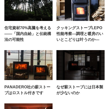
住宅資材70%高騰を考える
クッキングストーブLEPO
——「国内自給」と伝統構
性能考察―調理と暖房のい
法の可能性
いとこどりは叶うのか―
PANADERO社の薪ストー
なぜ薪ストーブには日本製
ブはロストル付きです
が少ないのか