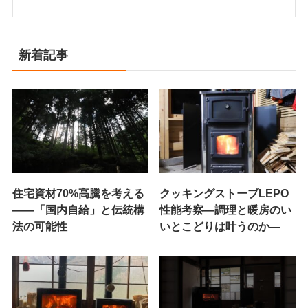
新着記事
住宅資材70%高騰を考える
クッキングストーブLEPO
——「国内自給」と伝統構
性能考察―調理と暖房のい
法の可能性
いとこどりは叶うのか―